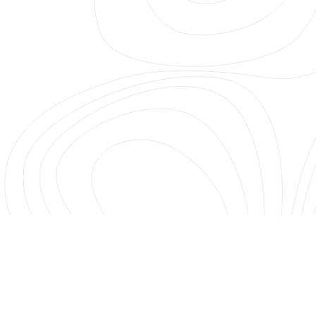
Budapest, Oktogon tér 1
+36 30 711 6047
info@studiokvarc.hu