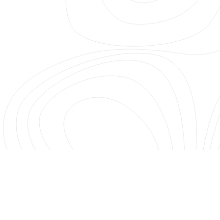
Budapest, Oktogon tér 1
+36 30 711 6047
info@studiokvarc.hu