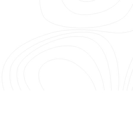
Budapest, Oktogon tér 1
+36 30 711 6047
info@studiokvarc.hu